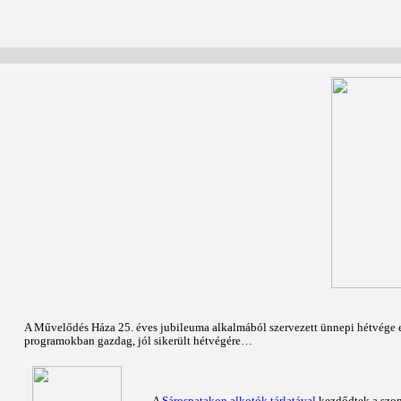
A Művelődés Háza 25. éves jubileuma alkalmából szervezett ünnepi hétvége e
programokban gazdag, jól sikerült hétvégére…
A
Sárospatakon alkotók tárlatával
kezdődtek a szomb