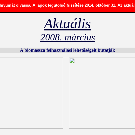
hívumát olvassa. A lapok legutolsó frissítése 2014. október 31. Az aktuál
Aktuális
2008. március
A biomassza felhasználási lehetőségeit kutatják