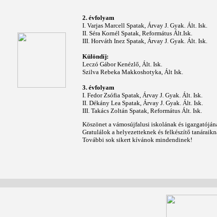
2. évfolyam
I. Varjas Marcell Spatak, Árvay J. Gyak. Ált. Isk.
II. Séra Kornél Spatak, Református Ált.Isk.
III. Horváth Inez Spatak, Árvay J. Gyak. Ált. Isk.
Különdíj:
Leczó Gábor Kenézlő, Ált. Isk.
Szilva Rebeka Makkoshotyka, Ált Isk.
3. évfolyam
I. Fedor Zsófia Spatak, Árvay J. Gyak. Ált. Isk.
II. Dékány Lea Spatak, Árvay J. Gyak. Ált. Isk.
III. Takács Zoltán Spatak, Református Ált. Isk.
Köszönet a vámosújfalusi iskolának és igazgatójának
Gratulálok a helyezetteknek és felkészítő tanárai
További sok sikert kívánok mindendinek!