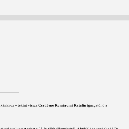
nkánkhoz – tekint vissza
Csatlósné Komáromi Katalin
igazgatónő a
vid áttekintést adott a 25 év főbb állomásairól. A külföldön tartózkodó Dr.