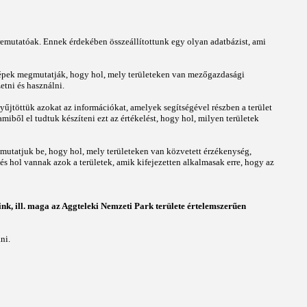
őremutatóak. Ennek érdekében összeállítottunk egy olyan adatbázist, ami
érképek megmutatják, hogy hol, mely területeken van mezőgazdasági
etni és használni.
egyűjtöttük azokat az információkat, amelyek segítségével részben a terület
amiből el tudtuk készíteni ezt az értékelést, hogy hol, milyen területek
 mutatjuk be, hogy hol, mely területeken van közvetett érzékenység,
s hol vannak azok a területek, amik kifejezetten alkalmasak erre, hogy az
eink, ill. maga az Aggteleki Nemzeti Park területe értelemszerűen
ni.