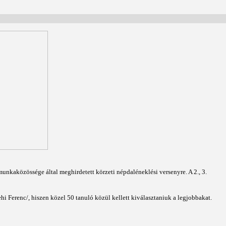
nkaközössége által meghirdetett körzeti népdaléneklési versenyre. A 2., 3.
i Ferenc/, hiszen közel 50 tanuló közül kellett kiválasztaniuk a legjobbakat.