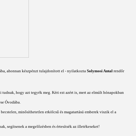
dába, ahonnan készpénzt tulajdonított el - nyilatkozta
Solymosi Antal
rendőr
 tudnak, hogy azt tegyék meg. Kéri ezt azért is, mert az elmúlt hónapokban
ese Óvodába.
becstelen, minősíthetetlen erkölcsű és magatartású emberek viszik el a
ak, segítsenek a megelőzésben és értesítsék az illetékeseket!