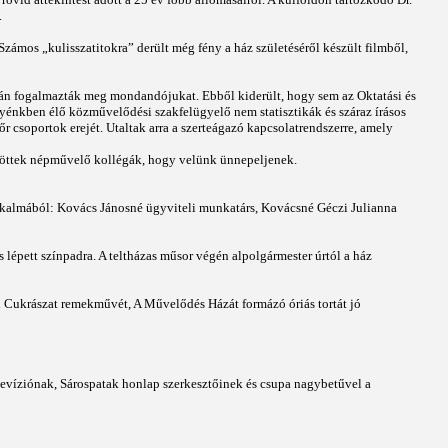
.
 Számos „kulisszatitokra” derült még fény a ház születéséről készült filmből,
pján fogalmazták meg mondandójukat. Ebből kiderült, hogy sem az Oktatási és
yénkben élő közművelődési szakfelügyelő nem statisztikák és száraz írásos
soportok erejét. Utaltak arra a szerteágazó kapcsolatrendszerre, amely
s jöttek népművelő kollégák, hogy velünk ünnepeljenek.
lkalmából: Kovács Jánosné ügyviteli munkatárs, Kovácsné Géczi Julianna
épett színpadra. A teltházas műsor végén alpolgármester úrtól a ház
n Cukrászat remekművét, A Művelődés Házát formázó óriás tortát jó
víziónak, Sárospatak honlap szerkesztőinek és csupa nagybetűvel a