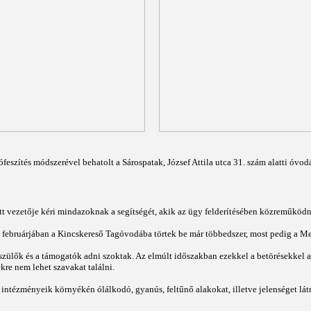
ófeszítés módszerével behatolt a Sárospatak, József Attila utca 31. szám alatti óvo
t vezetője kéri mindazoknak a segítségét, akik az ügy felderítésében közreműködni
februárjában a Kincskereső Tagóvodába törtek be már többedszer, most pedig a M
szülők és a támogatók adni szoktak. Az elmúlt időszakban ezekkel a betörésekkel a 
re nem lehet szavakat találni.
intézményeik környékén ólálkodó, gyanús, feltűnő alakokat, illetve jelenséget látn