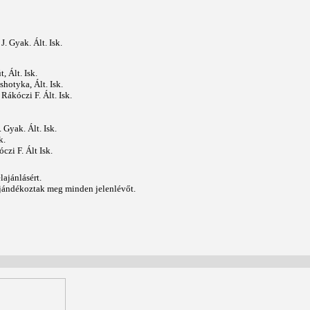
. Gyak. Ált. Isk.
, Ált. Isk.
shotyka, Ált. Isk.
 Rákóczi F. Ált. Isk.
 Gyak. Ált. Isk.
k.
czi F. Ált Isk.
lajánlásért.
 ajándékoztak meg minden jelenlévőt.