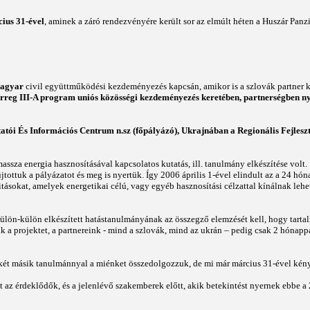
cius 31-ével
, aminek a záró rendezvényére került sor az elmúlt héten a Huszár Pan
magyar
civil együttműködési kezdeményezés kapcsán, amikor is a szlovák partner k
erreg III-A program uniós közösségi kezdeményezés keretében, partnerségben ny
atói És Információs Centrum n.sz (főpályázó),
Ukrajnában a Regionális Fejles
ssza energia hasznosításával kapcsolatos kutatás, ill. tanulmány elkészítése volt.
jtottuk a pályázatot és meg is nyertük. Így 2006 április 1-ével elindult az a 24 h
ásokat, amelyek energetikai célú, vagy egyéb hasznosítási célzattal kínálnak lehetős
n-külön elkészített hatástanulmányának az összegző elemzését kell, hogy tarta
uk a projektet, a partnereink - mind a szlovák, mind az ukrán – pedig csak 2 hónap
két másik tanulmánnyal a miénket összedolgozzuk, de mi már március 31-ével kény
 az érdeklődők, és a jelenlévő szakemberek előtt, akik betekintést nyernek ebbe a 