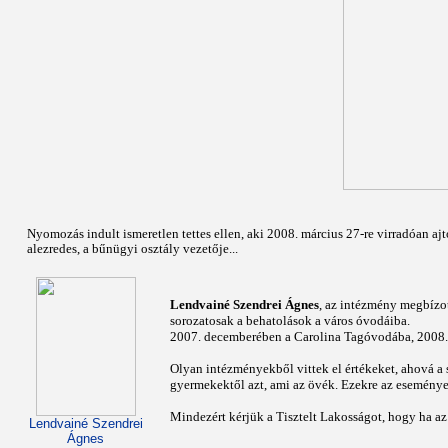
Nyomozás indult ismeretlen tettes ellen, aki 2008. március 27-re virradóan ajt
alezredes, a bűnügyi osztály vezetője...
Lendvainé Szendrei Ágnes
, az intézmény megbízot
sorozatosak a behatolások a város óvodáiba.
2007. decemberében a Carolina Tagóvodába, 2008. 
Olyan intézményekből vittek el értékeket, ahová a 
gyermekektől azt, ami az övék. Ezekre az események
Mindezért kérjük a Tisztelt Lakosságot, hogy ha az 
Lendvainé Szendrei
Ágnes