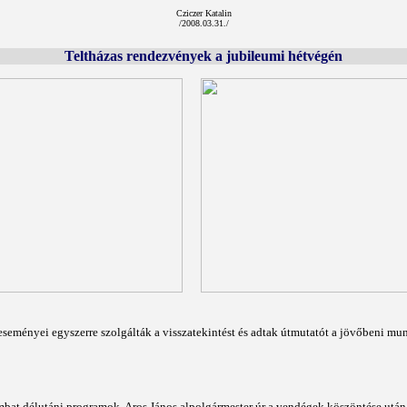
Cziczer Katalin
/2008.03.31./
Teltházas rendezvények a jubileumi hétvégén
seményei egyszerre szolgálták a visszatekintést és adtak útmutatót a jövőbeni mu
at délutáni programok. Aros János alpolgármester úr a vendégek köszöntése után rö