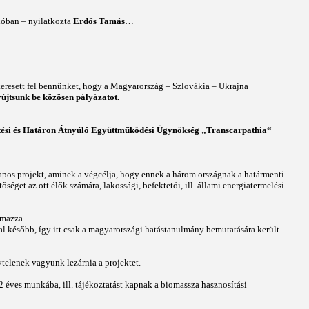
zióban – nyilatkozta
Erdős Tamás
…
eresett fel bennünket, hogy a Magyarország – Szlovákia – Ukrajna
újtsunk be közösen pályázatot.
ztési és Határon Átnyúló Együttműködési Ügynökség „Transcarpathia“
ónapos projekt, aminek a végcélja, hogy ennek a három országnak a határmenti
éget az ott élők számára, lakossági, befektetői, ill. állami energiatermelési
lmazza.
pal később, így itt csak a magyarországi hatástanulmány bemutatására került
telenek vagyunk lezárnia a projektet.
2 éves munkába, ill. tájékoztatást kapnak a biomassza hasznosítási