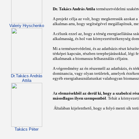
Dr. Takács András Attila
természetvédelmi szakértő
A projekt célja az volt, hogy megkeressük azokat a
alkalmas arra, hogy segítségével megállapítsuk, mel
Valeriy Hryschenko
A célunk ezzel az, hogy a térség energiaellátása s
alkalmasság, és hol van környezetérzékenység domina
Mi a természetvédelmi, és az adatbázis részt készít
térképei kapcsán, részben terepbejárásokkal, légi fe
alkalmasak a biomassza felhasználás céljaira.
A végeredmény az én részemről az adatbázis, és tér
dominancia, vagy olyan területek, amelyek érzékeny
Dr.Takács András
egyéb energiahasználatunkat valahogyan biomassza 
Attila
A
z elemzésekből az derül ki, hogy a szabolcsi rés
másodlagos ilyen szempontból
. Tehát a környezet
Általában kijelenthető, hogy a folyó menti sík terü
Takács Péter