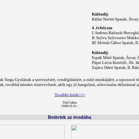
Különdíj:
Kállai Noémi Spatak, Árvay J
4. évfolyam
I. Ambrus Baltazár Hercegkút
II. Szilva Szilveszter Makko
III. Molnár Gábor Spatak, II.
Különdíj:
Espák Máté Spatak, Árvay J.
Pápai Lúcia Kenézlő, Ált. Is
Zajácz Odett Spatak, II. Rákó
 Varga Gyulának a szervezésért, vendéglátásért, a zsűri munkájáért, a szponzori fe
knak, továbbá minden résztvevőnek, akik egy jó hangulatú, színvonalas délutánnal
További fotók>>>
Törő Gábor
/2008.03.31./
Betörtek az óvodába