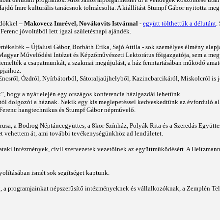
ajdú Imre kulturális tanácsnok tolmácsolta. A kiállítást Stumpf Gábor nyitotta meg
ődökkel –
Makovecz Imrével, Novákovits Istvánnal
-
együtt tölthettük a délutánt
.
erenc jóvoltából lett igazi születésnapi ajándék.
tékelték – Újfalusi Gábor, Borbáth Erika, Sajó Attila - sok személyes élmény ala
 Magyar Művelődési Intézet és Képzőművészeti Lektorátus főigazgatója, sem a meg
elték a csapatmunkát, a szakmai megújulást, a ház fenntartásában működő amatőr c
pjaihoz.
ncsről, Ózdról, Nyírbátorból, Sátoraljaújhelyből, Kazincbarcikáról, Miskolcról i
”, hogy a nyár elején egy országos konferencia házigazdái lehetünk.
ól dolgozói a háznak. Nekik egy kis meglepetéssel kedveskedtünk az évforduló a
 Ferenc hangtechnikus és Stumpf Gábor népművelő.
, a Bodrog Néptáncegyüttes, a 8kor Színház, Polyák Rita és a Szeredás Együttes l
t vehettem át, ami további tevékenységünkhöz ad lendületet.
spataki intézmények, civil szervezetek vezetőinek az együttműködésért. A Heitzman
yolításában ismét sok segítséget kaptunk.
 a programjainkat népszerűsítő intézményeknek és vállalkozóknak, a Zemplén Tele