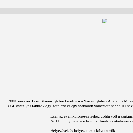
2008. március 19-én Vámosújfalun került sor a Vámosújfalusi Általános Művel
és 4. osztályos tanulók egy kötelező és egy szabadon választott népdallal nev
Ezen az éven különösen nehéz dolga volt a szakmai 
Az I-III. helyezéseken kívül különdíjak átadására i
Helyezések és helyezettek a következők: