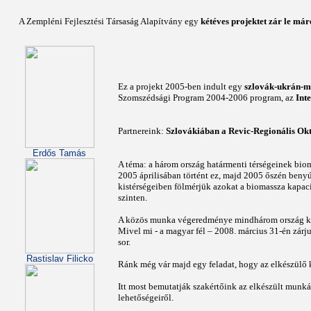
A Zempléni Fejlesztési Társaság Alapítvány egy
kétéves projektet zár le már
Ez a projekt 2005-ben indult egy
szlovák-ukrán-
Szomszédsági Program 2004-2006 program, az
Int
Partnereink:
Szlovákiában a Revic-Regionális Okt
Erdős Tamás
A téma: a három ország határmenti térségeinek bioma
2005 áprilisában történt ez, majd 2005 őszén benyú
kistérségeiben fölmérjük azokat a biomassza kapacit
szinten.
A közös munka végeredménye mindhárom ország külö
Mivel mi - a magyar fél – 2008. március 31-én zárj
sor.
Rastislav Filicko
Ránk még vár majd egy feladat, hogy az elkészülő 
Itt most bemutatják szakértőink az elkészült munkát
lehetőségeiről.