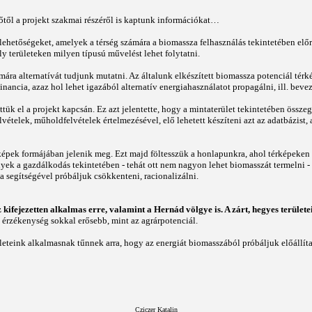
től a projekt szakmai részéről is kaptunk információkat…
 lehetőségeket, amelyek a térség számára a biomassza felhasználás tekintetében el
y területeken milyen típusú művelést lehet folytatni.
zámára alternatívát tudjunk mutatni. Az általunk elkészített biomassza potenciál t
ncia, azaz hol lehet igazából alternatív energiahasználatot propagálni, ill. bevez
ettük el a projekt kapcsán. Ez azt jelentette, hogy a mintaterület tekintetében össz
lvételek, műholdfelvételek értelmezésével, elő lehetett készíteni azt az adatbázist, 
képek formájában jelenik meg. Ezt majd föltesszük a honlapunkra, ahol térképeken
ek a gazdálkodás tekintetében - tehát ott nem nagyon lehet biomasszát termelni - é
segítségével próbáljuk csökkenteni, racionalizálni.
z kifejezetten alkalmas erre, valamint a Hernád völgye is. A zárt, hegyes terület
i érzékenység sokkal erősebb, mint az agrárpotenciál.
leteink alkalmasnak tűnnek arra, hogy az energiát biomasszából próbáljuk előállíta
Cziczer Katalin