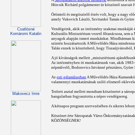
Hörcsik Richárd polgármester úr köszöntő szavait H
Örömteli és megtisztelő érzés volt, hogy a nagy el
amely Vukovich László, Szvitankó Tamás és Gyüre F
Vendégeink, akik az intézmény szakmai munkáját ér
Csatlósné
Komáromi Katalin
Kulturális Minisztérium vezető főtanácsosa, sem a
anyagok alapján ismeri munkánkat. Mindhárman kiem
szintén hozzátartozik A Művelődés Háza mindenna
Talán ennek is köszönhető, hogy Tiszaújvárosból, E
A jó kívánságok mellett „minisztériumi ajándékunk
Az intézményben öt munkatársunk van, akik 1983-t
népművelő, Bodorovics Istvánné pénztáros, Gyüre
Az
esti gálaműsorban
A Művelődés Háza Kamarakórusa
valamennyi munkatársának szóló elismerő oklevele
Terített asztal mellett mondtam köszönetet a sáro
Makovecz Imre
hangulatban fogyasztotta a népes vendégsereg.
A kétnapos program szervezésében és sikeres lebon
Köszönet érte Sárospatak Város Önkormányzatának,
KÖZÖNSÉGNEK!