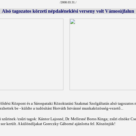
/2008.03.31./
Alsó tagozatos körzeti népdaléneklési verseny volt Vámosújfalun
ődési Központ és a Sárospataki Közoktatási Szakmai Szolgáltatás alsó tagozatos mu
Horváth Istvánné munkaközösség-vezető
ezhettek be - küldte a tudósítást
...
szűrinek /zsűri tagok: Kántor Lajosné, Dr. Mellesné Boros Kinga; zsűri elnöke Cseh
s sor került. A különdíjakat Goreczky Gáborné ajánlotta fel. Köszönjük!