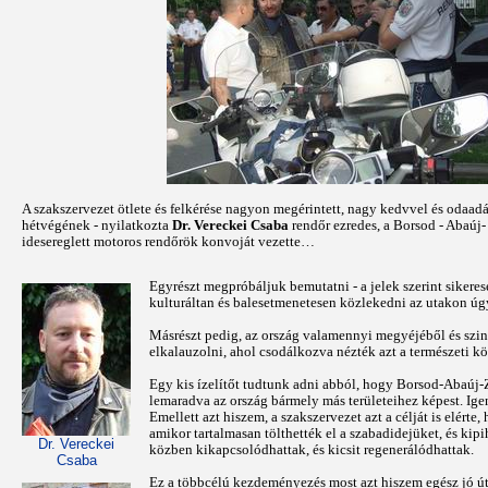
A szakszervezet ötlete és felkérése nagyon megérintett, nagy kedvvel és odaad
hétvégének - nyilatkozta
Dr. Vereckei Csaba
rendőr ezredes, a Borsod - Abaúj
idesereglett motoros rendőrök konvoját vezette…
Egyrészt megpróbáljuk bemutatni - a jelek szerint sikeres
kulturáltan és balesetmenetesen közlekedni az utakon úgy
Másrészt pedig, az ország valamennyi megyéjéből és szint
elkalauzolni, ahol csodálkozva nézték azt a természeti k
Egy kis ízelítőt tudtunk adni abból, hogy Borsod-Abaú
lemaradva az ország bármely más területeihez képest. Igenis
Emellett azt hiszem, a szakszervezet azt a célját is elért
amikor tartalmasan tölthették el a szabadidejüket, és ki
Dr. Vereckei
közben kikapcsolódhattak, és kicsit regenerálódhattak.
Csaba
Ez a többcélú kezdeményezés most azt hiszem egész jó úto