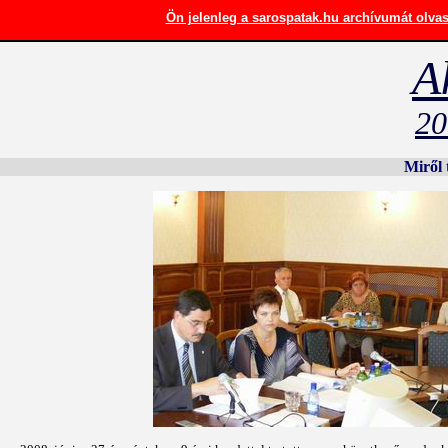
Ön jelenleg a sarospatak.hu archívumát olvass
A
20
Miről 