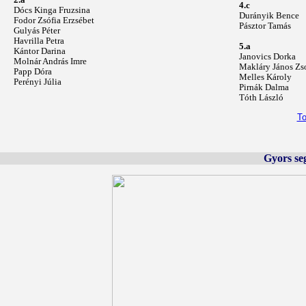
2.a
4.c
Dócs Kinga Fruzsina
Durányik Bence
Fodor Zsófia Erzsébet
Pásztor Tamás
Gulyás Péter
Havrilla Petra
5.a
Kántor Darina
Janovics Dorka
Molnár András Imre
Makláry János Zs
Papp Dóra
Melles Károly
Perényi Júlia
Pirnák Dalma
Tóth László
To
Gyors se