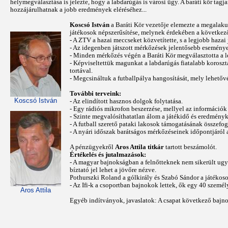
helymegválasztása is jelezte, hogy a labdarúgás is városi ügy. A baráti kör tag
hozzájárulhatnak a jobb eredmények eléréséhez...
Koscsó István
a Baráti Kör vezetője elemezte a megalakulá
játékosok népszerűsítése, melynek érdekében a következ
- A ZTV a hazai meccseket közvetítette, s a legjobb hazai j
- Az idegenben játszott mérkőzések jelentősebb eseménye
- Minden mérkőzés végén a Baráti Kör megválasztotta a l
- Képviseltettük magunkat a labdarúgás fiatalabb korosz
tortával.
- Megcsináltuk a futballpálya hangosítását, mely lehetőv
További terveink:
Koscsó István
- Az elindított hasznos dolgok folytatása.
- Egy rádiós mikrofon beszerzése, mellyel az információk
- Szinte megvalósíthatatlan álom a játékidő és eredményki
- A futball szerető pataki lakosok támogatásának összefog
- A nyári időszak barátságos mérkőzéseinek időpontjáról 
A pénzügyekről
Aros Attila titkár
tartott beszámolót.
Értékelés és jutalmazások:
- A magyar bajnokságban a felnőtteknek nem sikerült ugya
bíztató jel lehet a jövőre nézve.
Pothurszki Roland a gólkirály és Szabó Sándor a játékos
- Az Ifi-k a csoportban bajnokok lettek, ők egy 40 személ
Aros Attila
Egyéb indítványok, javaslatok: A csapat következő bajnok