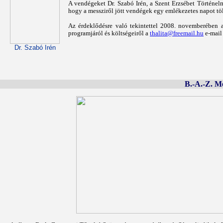
A vendégeket Dr. Szabó Irén, a Szent Erzsébet Történelm
hogy a messziről jött vendégek egy emlékezetes napot tö
Az érdeklődésre való tekintettel 2008. novemberében a
programjáról és költségeiről a
thalita@freemail.hu
e-mail
Dr. Szabó Irén
B.-A.-Z. M