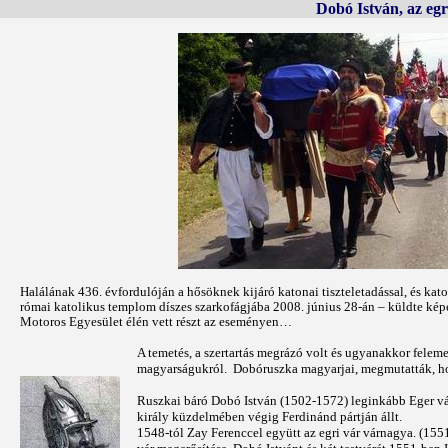
Dobó István, az eg
Halálának 436. évfordulóján a hősöknek kijáró katonai tiszteletadással, és ka
római katolikus templom díszes szarkofágjába 2008. június 28-án – küldte képe
Motoros Egyesület élén vett részt az eseményen…
A temetés, a szertartás megrázó volt és ugyanakkor fele
magyarságukról. Dobóruszka magyarjai, megmutatták, ho
Ruszkai báró Dobó István (1502-1572) leginkább Eger vár
király küzdelmében végig Ferdinánd pártján állt.
1548-tól Zay Ferenccel együtt az egri vár várnagya. (155