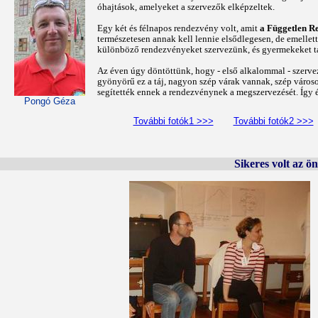
óhajtások, amelyeket a szervezők elképzeltek.
Egy két és félnapos rendezvény volt, amit
a Független R
természetesen annak kell lennie elsődlegesen, de emellet
különböző rendezvényeket szervezünk, és gyermekeket t
Az éven úgy döntöttünk, hogy - első alkalommal - szerve
gyönyörű ez a táj, nagyon szép várak vannak, szép városo
segítették ennek a rendezvénynek a megszervezését. Így é
Pongó Géza
További fotók1 >>>
További fotók2 >>>
Sikeres volt az 