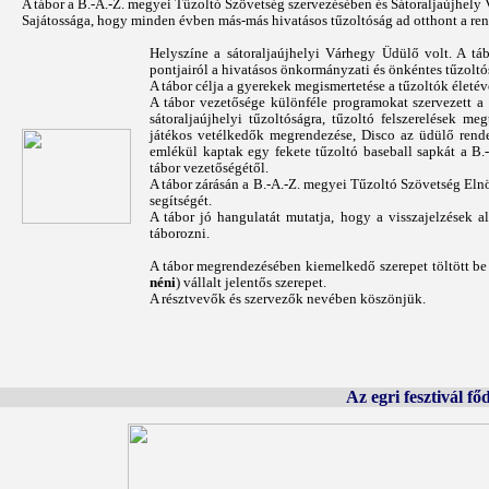
A tábor a B.-A.-Z. megyei Tűzoltó Szövetség szervezésében és Sátoraljaújhe
Sajátossága, hogy minden évben más-más hivatásos tűzoltóság ad otthont a re
Helyszíne a sátoraljaújhelyi Várhegy Üdülő volt. A tá
pontjairól a hivatásos önkormányzati és önkéntes tűzoltó
A tábor célja a gyerekek megismertetése a tűzoltók életéve
A tábor vezetősége különféle programokat szervezett a 
sátoraljaújhelyi tűzoltóságra, tűzoltó felszerelések m
játékos vetélkedők megrendezése, Disco az üdülő rende
emlékül kaptak egy fekete tűzoltó baseball sapkát a B
tábor vezetőségétől.
A tábor zárásán a B.-A.-Z. megyei Tűzoltó Szövetség El
segítségét.
A tábor jó hangulatát mutatja, hogy a visszajelzések 
táborozni.
A tábor megrendezésében kiemelkedő szerepet töltött b
néni
) vállalt jelentős szerepet.
A résztvevők és szervezők nevében köszönjük.
Az egri fesztivál f