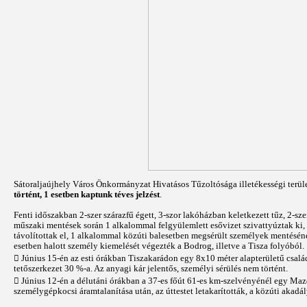
Sátoraljaújhely Város Önkormányzat Hivatásos Tűzoltósága illetékességi terül
történt, 1 esetben kaptunk téves jelzést
.
Fenti időszakban 2-szer szárazfű égett, 3-szor lakóházban keletkezett tűz, 2-s
műszaki mentések során 1 alkalommal felgyülemlett esővizet szivattyúztak ki, 7
távolítottak el, 1 alkalommal közúti balesetben megsérült személyek mentésén
esetben halott személy kiemelését végezték a Bodrog, illetve a Tisza folyóból.
 Június 15-én az esti órákban Tiszakarádon egy 8x10 méter alapterületű család
tetőszerkezet 30 %-a. Az anyagi kár jelentős, személyi sérülés nem történt.
 Június 12-én a délutáni órákban a 37-es főút 61-es km-szelvényénél egy Maz
személygépkocsi áramtalanítása után, az úttestet letakarították, a közúti akadá