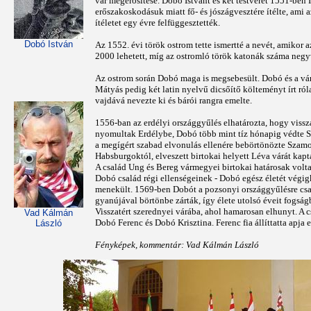
vár megerősítése. Dobó Istvánt és két testvérét 1551-ben
erőszakoskodásuk miatt fő- és jószágvesztére ítélte, ami 
ítéletet egy évre felfüggesztették.
Dobó István
Az 1552. évi török ostrom tette ismertté a nevét, amikor 
2000 lehetett, míg az ostromló török katonák száma negy
Az ostrom során Dobó maga is megsebesült. Dobó és a vár
Mátyás pedig két latin nyelvű dicsőítő költeményt írt ró
vajdává nevezte ki és bárói rangra emelte.
1556-ban az erdélyi országgyűlés elhatározta, hogy vissza
nyomultak Erdélybe, Dobó több mint tíz hónapig védte Sza
a megígért szabad elvonulás ellenére bebörtönözte Szam
Habsburgoktól, elveszett birtokai helyett Léva várát kap
A család Ung és Bereg vármegyei birtokai határosak volt
Dobó család régi ellenségeinek - Dobó egész életét végigk
menekült. 1569-ben Dobót a pozsonyi országgyűlésre csaltá
gyanújával börtönbe zárták, így élete utolsó éveit fogsá
Visszatért szerednyei várába, ahol hamarosan elhunyt. A
Vad Kálmán
Dobó Ferenc és Dobó Krisztina. Ferenc fia állíttatta apja 
László
Fényképek, kommentár: Vad Kálmán László