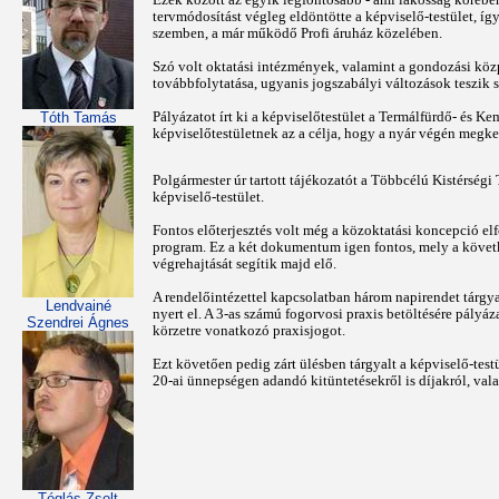
tervmódosítást végleg eldöntötte a képviselő-testület, í
szemben, a már működő Profi áruház közelében.
Szó volt oktatási intézmények, valamint a gondozási köz
továbbfolytatása, ugyanis jogszabályi változások teszik s
Pályázatot írt ki a képviselőtestület a Termálfürdő- és K
Tóth Tamás
képviselőtestületnek az a célja, hogy a nyár végén megkez
Polgármester úr tartott tájékozatót a Többcélú Kistérség
képviselő-testület.
Fontos előterjesztés volt még a közoktatási koncepció el
program. Ez a két dokumentum igen fontos, mely a követ
végrehajtását segítik majd elő.
A rendelőintézettel kapcsolatban három napirendet tárgyal
Lendvainé
nyert el. A 3-as számú fogorvosi praxis betöltésére pályáza
Szendrei Ágnes
körzetre vonatkozó praxisjogot.
Ezt követően pedig zárt ülésben tárgyalt a képviselő-test
20-ai ünnepségen adandó kitüntetésekről is díjakról, val
Téglás Zsolt