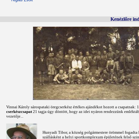
Kenézlőre ind
Vinnai Károly sárospataki öregcserkész értékes ajándékot hozott a csapatnak: 
cserkészcsapat
21 tagja úgy döntött, hogy az idei nyáron rendezzünk emléktábo
vezetője...
Hunyadi Tibor, a község polgármestere örömmel fogadta ké
szállásként a helyi sportkomplexum épületének felső szintj