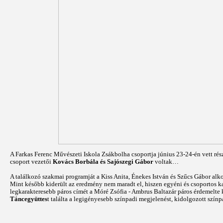
A Farkas Ferenc Művészeti Iskola Zsákbolha csoportja június 23-24-én vett rés
csoport vezetői
Kovács Borbála és Sajószegi Gábor
voltak…
A találkozó szakmai programját a Kiss Anita, Énekes István és Szűcs Gábor alko
Mint később kiderült az eredmény nem maradt el, hiszen egyéni és csoportos ka
legkarakteresebb páros címét a Móré Zsófia - Ambrus Baltazár páros érdemelte k
Táncegyüttes
t találta a legigényesebb színpadi megjelenést, kidolgozott szín