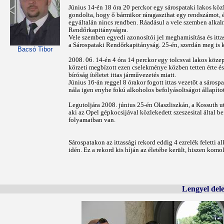
Június 14-én 18 óra 20 perckor egy sárospataki lakos kö
gondolta, hogy ő bármikor ráragaszthat egy rendszámot, és
egyáltalán nincs rendben. Ráadásul a vele szemben alkalma
Rendőrkapitányságra.
Vele szemben egyedi azonosítói jel meghamisítása és ittas
a Sárospataki Rendőrkapitányság. 25-én, szerdán meg is k
Bacsó Tibor
2008. 06. 14-én 4 óra 14 perckor egy tolcsvai lakos közep
körzeti megbízott ezen cselekménye közben tetten érte és 
bíróság ítéletet ittas járművezetés miatt.
Június 16-án reggel 8 órakor fogott ittas vezetőt a sárosp
nála igen enyhe fokú alkoholos befolyásoltságot állapíto
Legutoljára 2008. június 25-én Olaszliszkán, a Kossuth ut
aki az Opel gépkocsijával közlekedett szeszesital által bef
folyamatban van.
Sárospatakon az ittassági rekord eddig 4 ezrelék feletti a
idén. Ez a rekord kis híján az életébe került, hiszen kom
Lengyel del