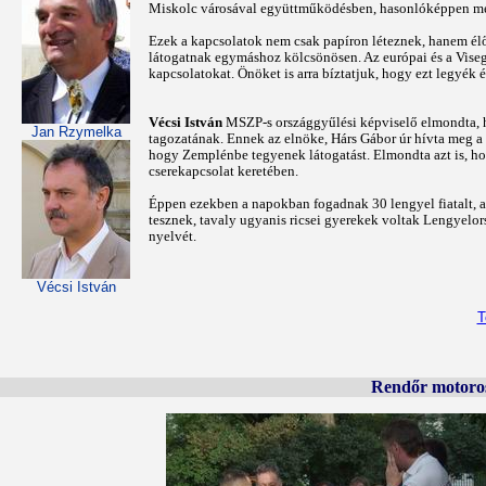
Miskolc városával együttműködésben, hasonlóképpen meg
Ezek a kapcsolatok nem csak papíron léteznek, hanem élő
látogatnak egymáshoz kölcsönösen. Az európai és a Vise
kapcsolatokat. Önöket is arra bíztatjuk, hogy ezt legyék
Vécsi István
MSZP-s országgyűlési képviselő elmondta, h
Jan Rzymelka
tagozatának. Ennek az elnöke, Hárs Gábor úr hívta meg a 
hogy Zemplénbe tegyenek látogatást. Elmondta azt is, h
cserekapcsolat keretében.
Éppen ezekben a napokban fogadnak 30 lengyel fiatalt, a
tesznek, tavaly ugyanis ricsei gyerekek voltak Lengyelo
nyelvét.
Vécsi István
T
Rendőr motoros