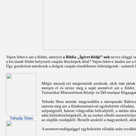
Vajon lehet-e azt a földet, amelyet
a Biblia „Ígéret földjé”-nek
nevez eléggé sz
a kis darab földre helyezett csupán fényképek által? Vajon lehet-e átadni azt a 
Úgy gondolom mindezek a dolgok csupán töredékesen lehetségesek - számolt b
Mégis muszáj ezt megtenniük azoknak, akik már jártak o
menjen el és nézze meg a saját szemével azt a földet,
Turisztikai Minisztérium Közép- és Dél-európai főigazgat
Yehuda Shen miután megcsodálta a sárospataki Rákócz
tartotta meg azt a filmbemutatóval egybekötött előadást
szépségeiről, három világvallás bölcsőjéről, a média ált
adta különbözőségekről, de az ezeket elfedő szeretettelje
Yehuda Shen
az olajfák csodájáról. Beszélt azokról a magyarokról, ak
A szeretetvendégséggel egybekötött előadás után további