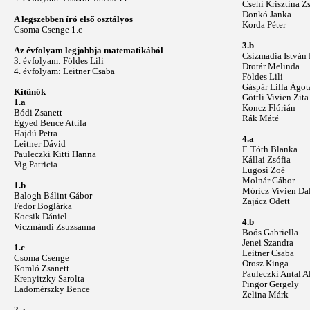
Csehi Krisztina Z
Donkó Janka
A legszebben író első osztályos
Korda Péter
Csoma Csenge 1.c
3.b
Az évfolyam legjobbja matematikából
Csizmadia István 
3. évfolyam: Földes Lili
Drotár Melinda
4. évfolyam: Leitner Csaba
Földes Lili
Gáspár Lilla Ágot
Kitűnők
Göttli Vivien Zita
1.a
Koncz Flórián
Bódi Zsanett
Rák Máté
Egyed Bence Attila
Hajdú Petra
4.a
Leitner Dávid
F. Tóth Blanka
Pauleczki Kitti Hanna
Kállai Zsófia
Vig Patricia
Lugosi Zoé
Molnár Gábor
1.b
Móricz Vivien Da
Balogh Bálint Gábor
Zajácz Odett
Fedor Boglárka
Kocsik Dániel
4.b
Viczmándi Zsuzsanna
Boós Gabriella
Jenei Szandra
1.c
Leitner Csaba
Csoma Csenge
Orosz Kinga
Komló Zsanett
Pauleczki Antal A
Krenyitzky Sarolta
Pingor Gergely
Ladomérszky Bence
Zelina Márk