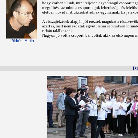
hogy körben ülünk, mint teljesen egyenrangú csoporttagna
megtöltése az mind a csoporttagok lehetőssége és felelős
életben, rövid instrukciókat adnak egymásnak. Ez játékos
A visszajelzések alapján jól érezték magukat a résztvevők
azért is, mert nem szoktak együtt lenni semmilyen formá
ritkán találkoznak.
Nagyon jó volt a csoport, bár voltak akik az első napon n
Lökkös Attila
Is