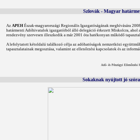
Szlovák - Magyar határmen
Az
APEH
Észak-magyarországi Regionális Igazgatóságának meghívására 200
határmenti Adóhivatalok igazgatóiból álló delegáció érkezett Miskolcra, ahol 
rendezvény szervesen illeszkedik a már 2001 óta hatékonyan működő tapasztal
A lefolytatott kétoldalú találkozó célja az adóhatóságok nemzetközi együttműk
tapasztalatainak megosztása, valamint az ellenőrzési kapcsolatok és az informác
Adó- és Pénzügyi Ellenőrzési 
Sokaknak nyújtott jó szóra