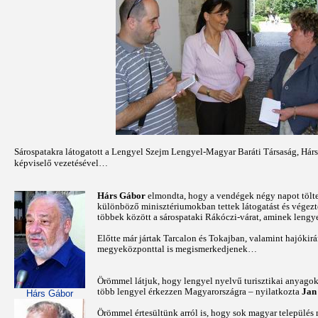
Sárospatakra látogatott a Lengyel Szejm Lengyel-Magyar Baráti Társaság, Hár
képviselő vezetésével…
Hárs Gábor
elmondta, hogy a vendégek négy napot tölt
különböző minisztériumokban tettek látogatást és végezt
többek között a sárospataki Rákóczi-várat, aminek lengy
Előtte már jártak Tarcalon és Tokajban, valamint hajókir
megyeközponttal is megismerkedjenek…
Örömmel látjuk, hogy lengyel nyelvű turisztikai anyago
több lengyel érkezzen Magyarországra – nyilatkozta
Jan
Hárs Gábor
Örömmel értesültünk arról is, hogy sok magyar település