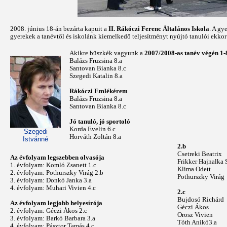
2008. június 18-án bezárta kapuit a
II. Rákóczi Ferenc Általános Iskola
. A gy
gyerekek a tanévtől és iskolánk kiemelkedő teljesítményt nyújtó tanulói ekkor
Akikre büszkék vagyunk a
2007/2008-as tanév végén 1-8
Balázs Fruzsina 8.a
Santovan Bianka 8.c
Szegedi Katalin 8.a
Rákóczi Emlékérem
Balázs Fruzsina 8.a
Santovan Bianka 8.c
Jó tanuló, jó sportoló
Korda Evelin 6.c
Szegedi
Horváth Zoltán 8.a
Istvánné
2.b
Csetreki Beatrix
Az évfolyam legszebben olvasója
Frikker Hajnalka 
1. évfolyam: Komló Zsanett 1.c
Klima Odett
2. évfolyam: Pothurszky Virág 2.b
Pothurszky Virág
3. évfolyam: Donkó Janka 3.a
4. évfolyam: Muhari Vivien 4.c
2.c
Bujdosó Richárd
Az évfolyam legjobb helyesírója
Géczi Ákos
2. évfolyam: Géczi Ákos 2.c
Orosz Vivien
3. évfolyam: Barkó Barbara 3.a
Tóth Anikó3.a
4. évfolyam: Pásztor Tamás 4.c