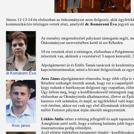
Június 12-13-14-én elsősorban az önkormányzat azon dolgozói, akik ügyfelekk
kommunikációs tréningen vettek részt, amelyről
dr. Komáromi Éva
jegyző sz
Az esemény megrendezését pályázati támogatás segíti, mel
Önkormányzat szervezésében kerül rá sor Kékeden.
19-en veszünk részt a tréningen, elsősorban a Polgármeste
trénerünk van, akiknek a vezetésével 3 napon keresztül, 
Alpolgármester úr és Erdős Tamás tanácsok úr kezdeménye
kapcsolattartásunkat, mind a hivatal dolgozóinak az egy
dr.Komáromi Éva
Aros János
alpolgármester elmondta, hogy több célja is
Részben szükségét éreztük annak, hogy ezt a csapatépít
hogy tudunk-e hatékonyan dolgozni egy csapatban, előre t
Úgy ítélem meg, hogy a konfliktuskezelő tréningnek nagy 
elsősorban az Okmányiroda alkalmazottai, illetve az Épít
hasznos volt számukra, és majd, az ügyfelekkel való kapc
volt értelme, akkor ezt csak egy első állomásnak tekintjü
millió Forintot pályázat útján sikerült megnyernünk.
Lökkös Attila
tréner a tréning jellegéről és saját tapaszt
A megbízás arról szólt, hogy a tréning hatására jobb le
Aros jános
összetartozása pedig erősödjön.
A cél elérése érdekében önismereti témájú - konfliktuskez