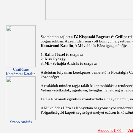
Szombaton zajlott a
IV. Kispataki Bogrács és Grillparti
bográcsokban. A zsűri idén sem volt könnyű helyzetben,
Komáromi Katalin
, A Művelődés Háza igazgatónője...
1.
Balla József és csapata
2.
Kiss György
3.
MI - Sohajda András és csapata
Csatlósné
A délután folyamán kerékpáros bemutató, a Nosztalgia C
Komáromi Katalin
közönséget.
A családok minden tagja talált kikapcsolódást a rendezvén
Vidám vetélkedők, ugrálóvár, lovaglási lehetőség is rendel
Este a Rokonok együttes szórakoztatta a nagyérdeműt, so
A Művelődés Háza és Könyvtára hagyományos rendezvé
Polgárőrségtől kapott segítséget melyet ezúton is köszön
Szabó András
Videoclip1>>>
Vid