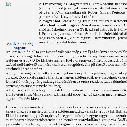
A Oroszország és Magyarország kereskedelmi kapcso
(cobolybőr, hölgymenyét, nyusztsuba, stb.) ellenében to
például a XVII. században élt Robert Gilbert Porteous
parancsnoka - közvetítésével történt.
A magyar bor valószínűleg 1606-ban tett szert szélese
tokaji bort hozott magával Moszkvába, leányának az Ál-Di
arról tanúskodnak, hogy a XVII. század második felétől 
I. Péter, a nagy orosz reformer és korlátlan érdeklődésű á
megismerkedett a „Vinum regum – Rex vinorum” jelenségge
iránt komoly érdeklődést tanúsított.
Vozdvizsenszkij
Vagyim
Az „orosz kolónia” néven ismerté vált bizottság élére Fjodor Sztyepánovics Vis
hűségesen és nagyfokú szakértelemmel bonyolította a tokaji borok oroszországi 
rezidens és a 35-40 fős kísérete mellett 10-15 dragonyosból, 2-3 lovasfutárból,
szabad szőlőművelő munkások szívesen szegődtek el a jól fizető orosz munkálta
béreknek köszönhetően.
A helyi lakosság és a bizottság viszonyát mi sem jellemzi jobban, hogy a toka
oroszok több alkalommal vállalták a magyar szőlőgazdák gyermekeinek kereszt
felmerülő vitás jogi és gazdasági kérdésekben az orosz rezidens szava döntőne
tisztességes embert ismerhettek meg.
A legbőségesebb és a legjobban értékelhető adatokat I. Erzsébet császárnő 1745.
előléptetett F. Sz. Visnyevszkij számára, aki ebben az időszakban meghatározó 
együttműködésekben.
I. Erzsébet császárnő fent említett ukáza értelmében, Visnyevszkij tábornok halá
keresztül az apja mellett tanulta a szőlőtermesztést, valamint a bor vásárlásának
El kell ismerni, hogy a Zemplén vármegyei hatóságok egyre irigyebben szemlélté
miatt hosszas koncepciós pereket indítottak az Aranybullára hivatkozva. Az ál
júniusában és vele együtt távozott Grigorij Szavvics Szkovoroda, a későbbi kor