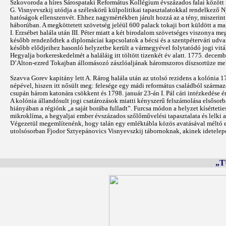
Szkovoroda a híres Sárospataki Református Kollégium évszázados falai között i
G. Visnyevszkij utódja a széleskörű külpolitikai tapasztalatokkal rendelkező Ny
hatóságok ellenszenvét. Ehhez nagymértékben járult hozzá az a tény, miszerint
háborúban. A megköttetett szövetség jeléül 600 palack tokaji bort küldött a ma
I. Erzsébet halála után III. Péter miatt a két birodalom szövetséges viszonya 
később rendeződtek a diplomáciai kapcsolatok a bécsi és a szentpétervári udva
később elődjeihez hasonló helyzetbe került a vármegyével folytatódó jogi vitá
Hegyalja borkereskedelmét a haláláig itt töltött tizenkét év alatt. 1775. dec
D’Alton-ezred Tokajban állomásozó zászlóaljának háromszoros díszsortüze mel
Szavva Gorev kapitány lett A. Rárog halála után az utolsó rezidens a kolónia 
népével, hiszen itt nősült meg: felesége egy mádi református családból származ
csupán három katonára csökkent és 1798. január 23-án I. Pál cári intézkedése 
A kolónia állandósult jogi csatározások miatti kényszerű felszámolása elsősorb
hiányában a régiónk „a saját borába fulladt”. Furcsa módon a helyzet kísérteti
mikroklíma, a hegyaljai ember évszázados szőlőművelési tapasztalata és lelki a
Végezetül megemlítenénk, hogy talán egy emléktábla közös avatásával méltó 
utolsósorban Fjodor Sztyepánovics Visnyevszkij tábornoknak, akinek idetelepe
„T