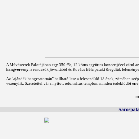
A Művészetek Palotájában egy 350 fős, 12 kórus együttes koncertjével zárul a
hangverseny
, a rendezők jóvoltából és Kovács Béla pataki öregdiák lelemény
Az "ajándék hangcsatornán" hallható lesz a felcsendülő 18 ének, zömében szép
vezénylik. Szeretettel vár a nyitott református templom minden érdeklődőt erre 
Ref
Sárospat