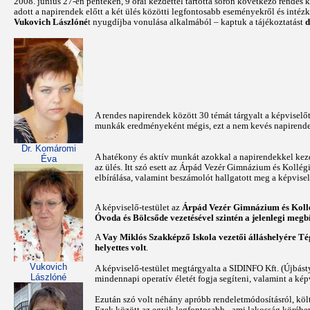
2008. június 27-én pénteken, 9 órai kezdettel tartotta soron következő rendes 
adott a napirendek előtt a két ülés közötti legfontosabb eseményekről és intéz
Vukovich Lászlóné
t nyugdíjba vonulása alkalmából – kaptuk a tájékoztatást
d
A rendes napirendek között 30 témát tárgyalt a képviselőte
munkák eredményeként mégis, ezt a nem kevés napirendet 
Dr. Komáromi
A hatékony és aktív munkát azokkal a napirendekkel kezd
Éva
az ülés. Itt szó esett az Árpád Vezér Gimnázium és Koll
elbírálása, valamint beszámolót hallgatott meg a képvisel
A képviselő-testület az
Árpád Vezér Gimnázium és Kollé
Óvoda és Bölcsőde vezetésével szintén a jelenlegi megb
A
Vay Miklós Szakképző Iskola vezetői álláshelyére Té
helyettes volt
.
Vukovich
A képviselő-testület megtárgyalta a SIDINFO Kft. (Újbás
Lászlóné
mindennapi operatív életét fogja segíteni, valamint a ké
Ezután szó volt néhány apróbb rendeletmódosításról, költ
Ezek között az egyik legfontosabb - ami lakosság körébe