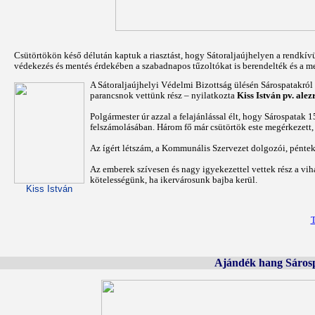
Csütörtökön késő délután kaptuk a riasztást, hogy Sátoraljaújhelyen a rendkív
védekezés és mentés érdekében a szabadnapos tűzoltókat is berendelték és a me
A Sátoraljaújhelyi Védelmi Bizottság ülésén Sárospatakról 
parancsnok vettünk rész – nyilatkozta
Kiss István pv. alez
Polgármester úr azzal a felajánlással élt, hogy Sárospatak
felszámolásában. Három fő már csütörtök este megérkezett, 
Az ígért létszám, a Kommunális Szervezet dolgozói, pénteken
Az emberek szívesen és nagy igyekezettel vettek rész a vi
kötelességünk, ha ikervárosunk bajba kerül.
Kiss István
T
Ajándék hang Sárosp