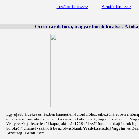
További fotók>>>
Amatőr film >>>
Orosz cárok bora, magyar borok királya - A tokaj
Egy újabb érdekes és részben ismeretlen évfordulóhoz érkeztünk ebben a hóna
orosz császárnő, aki ukázt adott a császári kabinetnek, hogy hozza létre a Mag
Visnyevszkij alezredestől kapta, aki már 1729-től szállította a tokaji borok leg
borokról” címmel - számolt be az olvasóknak
Vozdvizsenszkij Vagyim
és Demk
Bizottság” Baráti Köre...