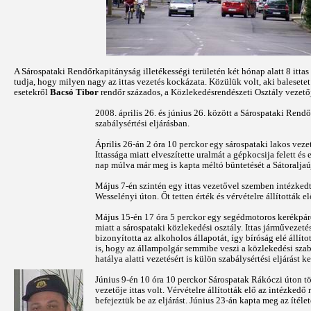
A Sárospataki Rendőrkapitányság illetékességi területén két hónap alatt 8 ittas
tudja, hogy milyen nagy az ittas vezetés kockázata. Közülük volt, aki balesetet
esetekről
Bacsó Tibor
rendőr százados, a Közlekedésrendészeti Osztály veze
2008. április 26. és június 26. között a Sárospataki Rendő
szabálysértési eljárásban.
Április 26-án 2 óra 10 perckor egy sárospataki lakos veze
Ittassága miatt elveszítette uralmát a gépkocsija felett é
nap múlva már meg is kapta méltó büntetését a Sátoraljaú
Május 7-én szintén egy ittas vezetővel szemben intézkedt
Wesselényi úton. Őt tetten érték és vérvételre állították 
Május 15-én 17 óra 5 perckor egy segédmotoros kerékpáros
miatt a sárospataki közlekedési osztály. Ittas járművezetés
bizonyította az alkoholos állapotát, így bíróság elé állí
is, hogy az állampolgár semmibe veszi a közlekedési szab
hatálya alatti vezetésért is külön szabálysértési eljárás
Június 9-én 10 óra 10 perckor Sárospatak Rákóczi úton t
vezetője ittas volt. Vérvételre állították elő az intézkedő
befejeztük be az eljárást. Június 23-án kapta meg az ítéle