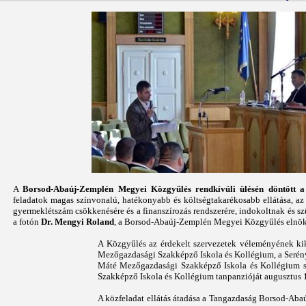
A
Borsod-Abaúj-Zemplén Megyei Közgyűlés rendkívüli ülésén döntött a fe
feladatok magas színvonalú, hatékonyabb és költségtakarékosabb ellátása, az
gyermeklétszám csökkenésére és a finanszírozás rendszerére, indokoltnak és szük
a fotón
Dr. Mengyi Roland
, a Borsod-Abaúj-Zemplén Megyei Közgyűlés elnöke
A Közgyűlés az érdekelt szervezetek véleményének ki
Mezőgazdasági Szakképző Iskola és Kollégium, a Seré
Máté Mezőgazdasági Szakképző Iskola és Kollégium sz
Szakképző Iskola és Kollégium tanpanzióját augusztus 1
A közfeladat ellátás átadása a Tangazdaság Borsod-Aba