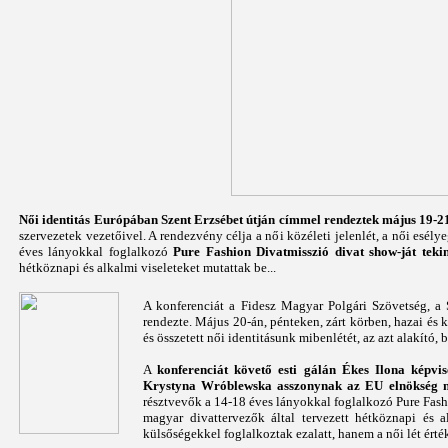
Női identitás Európában Szent Erzsébet útján címmel rendeztek
május 19-2
szervezetek vezetőivel. A rendezvény célja a női közéleti jelenlét, a női esél
éves lányokkal foglalkozó
Pure Fashion Divatmisszió divat show-ját teki
hétköznapi és alkalmi viseleteket mutattak be...
A konferenciát a Fidesz Magyar Polgári Szövetség, a
rendezte. Május 20-án, pénteken, zárt körben, hazai és 
és összetett női identitásunk mibenlétét, az azt alakító,
A
konferenciát követő esti gálán Ékes Ilona képvis
Krystyna Wróblewska asszonynak az EU elnökség n
résztvevők a 14-18 éves lányokkal foglalkozó Pure Fash
magyar divattervezők által tervezett hétköznapi és 
külsőségekkel foglalkoztak ezalatt, hanem a női lét érték