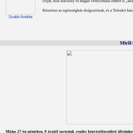
célját, hisz alacsony és magas vérnyomású ember is „akadt
Köszönet az egészségház dolgozóinak, és a Telenkó házas
Szabó András
Miről 
Május 27-én pénteken, 9 órától tartottuk rendes képviselőtestületi ülésünke