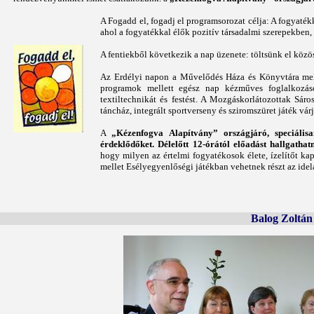
A Fogadd el, fogadj el programsorozat célja: A fogyaté
ahol a fogyatékkal élők pozitív társadalmi szerepekbe
A fentiekből következik a nap üzenete: töltsünk el köz
Az Erdélyi napon a Művelődés Háza és Könyvtára mellet
programok mellett egész nap kézműves foglalkozáso
textiltechnikát és festést. A Mozgáskorlátozottak Sár
táncház, integrált sportverseny és sziromszüret játék vár
A
„Kézenfogva Alapítvány” országjáró, speciális
érdeklődőket. Délelőtt 12-órától előadást hallgatha
hogy milyen az értelmi fogyatékosok élete, ízelítőt k
mellet Esélyegyenlőségi játékban vehetnek részt az idel
Balog Zoltán