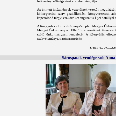
Intézmény költségvetési szervbe integrálja.
Az érintett intézmények vezetőinek vezetői megbízását 
költségvetési szerv gazdálkodási, könyvvezetési, ada
kapcsolódó tárgyi eszközöket augusztus 1-jei hatállya
A Közgyűlés a Borsod-Abaúj-Zemplén Megyei Önkormányz
Megyei Önkormányzat Ellátó Szervezetének átszervezé
szóló önkormányzati rendeletét. A Közgyűlés elfoga
szakvéleményt.
(a fotók illusztrációk)
M.Bíró Liza - Borsod-A
Sárospatak vendége volt Anna 