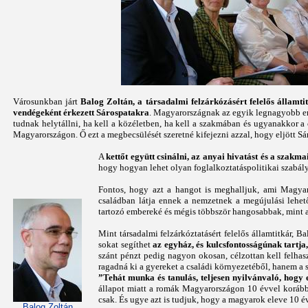
Városunkban járt
Balog Zoltán, a társadalmi felzárkózásért felelős államti
vendégeként érkezett Sárospatakra
. Magyarországnak az egyik legnagyobb er
tudnak helytállni, ha kell a közéletben, ha kell a szakmában és ugyanakkor 
Magyarországon. Ő ezt a megbecsülését szeretné kifejezni azzal, hogy eljött 
A
kettőt együtt csinálni, az anyai hivatást és a szakm
hogy hogyan lehet olyan foglalkoztatáspolitikai szabál
Fontos, hogy azt a hangot is meghalljuk, ami Magya
családban látja ennek a nemzetnek a megújulási lehe
tartozó embereké és mégis többször hangosabbak, mint a
Mint társadalmi felzárkóztatásért felelős államtitkár, B
sokat segíthet
az egyház, és kulcsfontosságúnak tartj
szánt pénzt pedig nagyon okosan, célzottan kell felhasz
ragadná ki a gyereket a családi környezetéből, hanem 
”Tehát munka és tanulás, teljesen nyilvánvaló, hogy 
állapot miatt a romák Magyarországon 10 évvel korább
csak. És ugye azt is tudjuk, hogy a magyarok eleve 10
Balog Zoltán