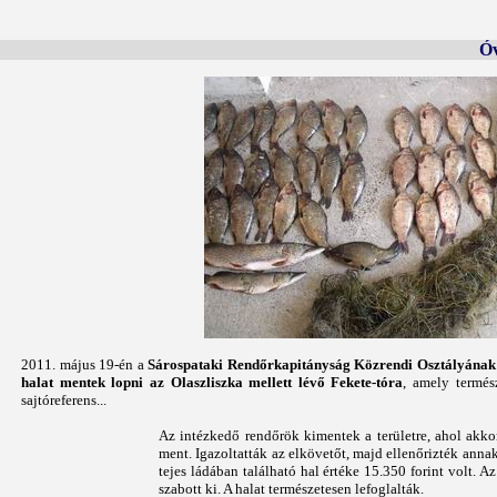
Óvju
2011. május 19-én a
Sárospataki Rendőrkapitányság Közrendi Osztályának 
halat mentek lopni az Olaszliszka mellett lévő Fekete-tóra
, amely termés
sajtóreferens...
Az intézkedő rendőrök kimentek a területre, ahol akkor
ment. Igazoltatták az elkövetőt, majd ellenőrizték annak
tejes ládában található hal értéke 15.350 forint volt. A
szabott ki. A halat természetesen lefoglalták.