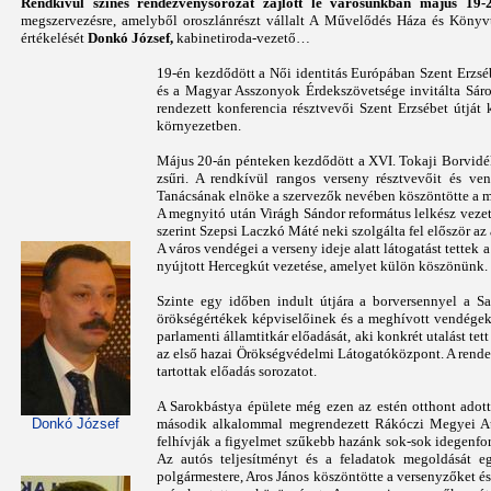
Rendkívül színes rendezvénysorozat zajlott le városunkban május 19-2
megszervezésre, amelyből oroszlánrészt vállalt A Művelődés Háza és Könyv
értékelését
Donkó József,
kabinetiroda-vezető…
19-én kezdődött a Női identitás Európában Szent Erzsé
és a Magyar Asszonyok Érdekszövetsége invitálta Sáro
rendezett konferencia résztvevői Szent Erzsébet útját
környezetben.
Május 20-án pénteken kezdődött a XVI. Tokaji Borvidék
zsűri. A rendkívül rangos verseny résztvevőit és v
Tanácsának elnöke a szervezők nevében köszöntötte a me
A megnyitó után Virágh Sándor református lelkész veze
szerint Szepsi Laczkó Máté neki szolgálta fel először az 
A város vendégei a verseny ideje alatt látogatást tette
nyújtott Hercegkút vezetése, amelyet külön köszönünk.
Szinte egy időben indult útjára a borversennyel a S
örökségértékek képviselőinek és a meghívott vendégek 
parlamenti államtitkár előadását, aki konkrét utalást te
az első hazai Örökségvédelmi Látogatóközpont. A rende
tartottak előadás sorozatot.
A Sarokbástya épülete még ezen az estén otthont ado
Donkó József
második alkalommal megrendezett Rákóczi Megyei Aut
felhívják a figyelmet szűkebb hazánk sok-sok idegenforg
Az autós teljesítményt és a feladatok megoldását eg
polgármestere, Aros János köszöntötte a versenyzőket é