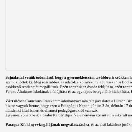
Sajnálattal vettük tudomásul, hogy a gyermeklétszám továbbra is csökken
. 
számok jöttek ki. Még rosszabbak az adatok a környező településeken, a Bodr
csökkenő tendenciát megállítsuk. Ezért történik az óvoda felújítása, ezért tör
Ferenc Általános Iskolának a felújítása és az egynapos betegellátó kialakítása.
Zárt ülésen
Comenius Emlékérem adományozására tett javaslatot a Humán Bizot
biztos vagyok benne, hogy ezen a Pedagógus Napon, június 3-án, délután 17 ó
mindenki által ismert és elismert pedagógusokról van szó.
Ugyanez vonatkozik a Szabó Károly díjra. Véleményem szerint itt is sikerült me
Pataqua Kft könyvvizsgálójának megválasztására
, és az első lakáshoz jutó