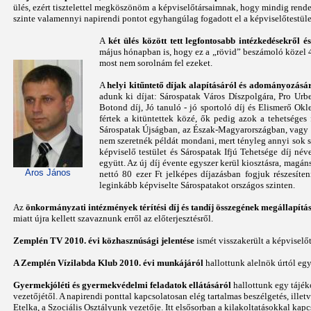
ülés, ezért tisztelettel megköszönöm a képviselőtársaimnak, hogy mindig rendelk
szinte valamennyi napirendi pontot egyhangúlag fogadott el a képviselőtestül
A
két ülés között tett legfontosabb intézkedésekről 
május hónapban is, hogy ez a „rövid” beszámoló közel 4
most nem sorolnám fel ezeket.
A
helyi kitűntető díjak alapításáról és adományozásár
adunk ki díjat: Sárospatak Város Díszpolgára, Pro Urbe
Botond díj, Jó tanuló - jó sportoló díj és Elismerő Ok
fértek a kitüntettek közé, ők pedig azok a tehetséges
Sárospatak Újságban, az Észak-Magyarországban, vagy m
nem szeretnék példát mondani, mert tényleg annyi sok s
képviselő testület és Sárospatak Ifjú Tehetsége díj né
együtt. Az új díj évente egyszer kerül kiosztásra, magá
Aros János
nettó 80 ezer Ft jelképes díjazásban fogjuk részesíte
leginkább képviselte Sárospatakot országos szinten.
Az
önkormányzati intézmények térítési díj és tandíj összegének megállapítá
miatt újra kellett szavaznunk erről az előterjesztésről.
Zemplén TV 2010. évi közhasznúsági jelentése
ismét visszakerült a képviselő
A Zemplén Vízilabda Klub 2010. évi munkájáról
hallottunk alelnök úrtól eg
Gyermekjóléti és gyermekvédelmi feladatok ellátásáról
hallottunk egy tájék
vezetőjétől. A napirendi ponttal kapcsolatosan elég tartalmas beszélgetés, illetv
Etelka, a Szociális Osztályunk vezetője. Itt elsősorban a kilakoltatásokkal k