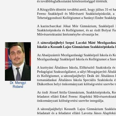
és továbbfoglalkoztatási kötelezettséggel történik.
A Közgyűlés döntött továbbá arról, hogy július 31-ei h
Ferenc Szakképző és Művészeti Szakközépiskolát, a k
Tehetséggondozó Kollégiumot a Surányi Endre Szakképz
A kazincbarcikai Jókai Mór Gimnázium, Szakképző 
Szakközépiskola és Kollégiumot, és az ózdi Bolyai F
Művészetoktatási Intézménybe olvasztja be.
A
sátoraljaújhelyi Szepsi Laczkó Máté Mezőgazdasá
Iskolát a Kossuth Lajos Gimnázium Szakközépiskola 
Az Abaújszántói Mezőgazdasági Szakképző Iskola és Ko
Mezőgazdasági Szakképző Iskola és Kollégiumot a Szere
A kurityáni Általános Iskola, Előkészítő Szakiskola é
Pedagógiai Szakszolgálatot, a sályi Mozgásjavító Általá
és Kollégiumot, a sátoraljaújhelyi Deák úti Általános
tornanádaskai Általános Iskola Speciális Szakiskola é
Dr. Mengyi
Diákotthon helyi önkormányzati költségvetési szervbe t
Roland
Az ózdi József Attila Gimnázium, Szakközépiskola, Ko
feladatot ellátó Erkel Ferenc Alapfokú Művészetokta
önkormányzati költségvetési szervbe integrálja.
A sátoraljaújhelyi Kossuth Lajos Gimnázium Szakköz
feladatait és a feladatot ellátó Lavotta János Alapf