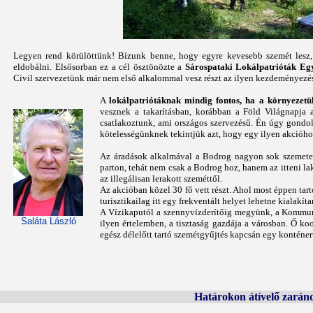
Legyen rend körülöttünk! Bízunk benne, hogy egyre kevesebb szemét lesz, 
eldobálni. Elsősorban ez a cél ösztönözte a
Sárospataki Lokálpatrióták Egy
Civil szervezetünk már nem első alkalommal vesz részt az ilyen kezdeményezé
A
lokálpatriótáknak mindig fontos, ha a környezet
vesznek a takarításban, korábban a Föld Világnapja
csatlakoztunk, ami országos szervezésű. Én úgy gondolo
kötelességünknek tekintjük azt, hogy egy ilyen akcióho
Az áradások alkalmával a Bodrog nagyon sok szemetet
parton, tehát nem csak a Bodrog hoz, hanem az itteni lako
az illegálisan lerakott szeméttől.
Az akcióban közel 30 fő vett részt. Ahol most éppen tar
turisztikailag itt egy frekventált helyet lehetne kialakíta
A Vízikaputól a szennyvízderítőig megyünk, a Kommunáli
Saláta László
ilyen értelemben, a tisztaság gazdája a városban. Ő ko
egész délelőtt tartó szemétgyűjtés kapcsán egy konténert
Határokon átívelő zarán