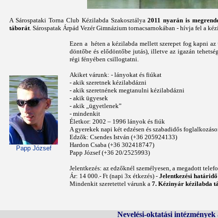
A Sárospataki Torna Club Kézilabda Szakosztálya
2011 nyarán is megrende
táborát
. Sárospatak Árpád Vezér Gimnázium tornacsarnokában - hívja fel a kéz
Ezen a héten a kézilabda mellett szerepet fog kapni az 
döntőbe és elődöntőbe jutás), illetve az igazán tehets
régi fényében csillogtatni.
Akiket várunk: - lányokat és fiúkat
- akik szeretnek kézilabdázni
- akik szeretnének megtanulni kézilabdázni
- akik ügyesek
- akik „ügyetlenek”
- mindenkit
Életkor: 2002 – 1996 lányok és fiúk
A gyerekek napi két edzésen és szabadidős foglalkozáso
Edzők: Csendes István (+36 205924133)
Hardon Csaba (+36 302418747)
Papp József
Papp József (+36 20/2525993)
Jelentkezés: az edzőknél személyesen, a megadott tele
Ár: 14 000.- Ft (napi 3x étkezés) -
Jelentkezési határidő
Mindenkit szeretettel várunk a
7. Kézinyár kézilabda tá
Nevelési-oktatási intézmények