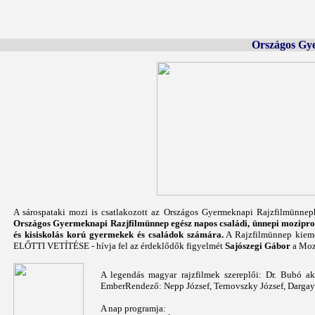
Országos Gy
A sárospataki mozi is csatlakozott az Országos Gyermeknapi Rajzfilmünne
Országos Gyermeknapi Razjfilmünnep egész napos családi, ünnepi moziprog
és kisiskolás korú gyermekek és családok számára.
A Rajzfilmünnep kiem
ELŐTTI VETÍTÉSE - hívja fel az érdeklődők figyelmét
Sajószegi Gábor
a Mozi
A legendás magyar rajzfilmek szereplői: Dr. Bubó ak
EmberRendező: Nepp József, Ternovszky József, Dargay 
A nap programja: