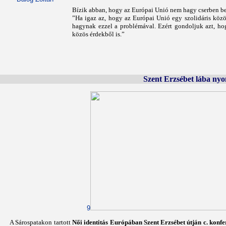
Bízik abban, hogy az Európai Unió nem hagy cserben 
”Ha igaz az, hogy az Európai Unió egy szolidáris köz
hagynak ezzel a problémával. Ezért gondoljuk azt, hog
közös érdekből is.”
Szent Erzsébet lába nyo
9
A Sárospatakon tartott
Női identitás Európában Szent Erzsébet útján c. konfer