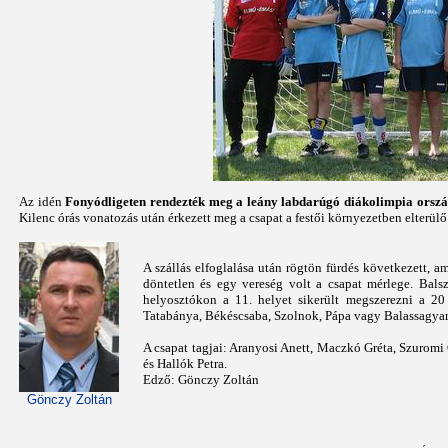
Az idén
Fonyódligeten rendezték meg a leány labdarúgó diákolimpia orszá
Kilenc órás vonatozás után érkezett meg a csapat a festői környezetben elterülő
A szállás elfoglalása után rögtön fürdés következett,
döntetlen és egy vereség volt a csapat mérlege. Bal
helyosztókon a 11. helyet sikerült megszerezni a 2
Tatabánya, Békéscsaba, Szolnok, Pápa vagy Balassagyar
A csapat tagjai: Aranyosi Anett, Maczkó Gréta, Szuromi 
és Hallók Petra.
Edző: Gönczy Zoltán
Gönczy Zoltán