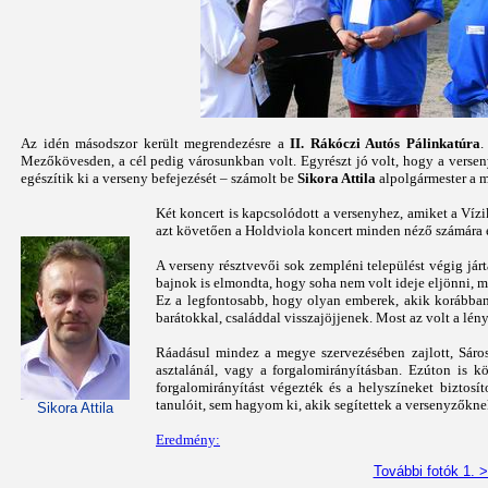
Az idén másodszor került megrendezésre a
II. Rákóczi Autós Pálinkatúra
.
Mezőkövesden, a cél pedig városunkban volt. Egyrészt jó volt, hogy a versen
egészítik ki a verseny befejezését – számolt be
Sikora Attila
alpolgármester a 
Két koncert is kapcsolódott a versenyhez, amiket a Vízi
azt követően a Holdviola koncert minden néző számára e
A verseny résztvevői sok zempléni települést végig jár
bajnok is elmondta, hogy soha nem volt ideje eljönni, m
Ez a legfontosabb, hogy olyan emberek, akik korábban
barátokkal, családdal visszajöjjenek. Most az volt a lén
Ráadásul mindez a megye szervezésében zajlott, Sárosp
asztalánál, vagy a forgalomirányításban. Ezúton is
forgalomirányítást végezték és a helyszíneket bizto
tanulóit, sem hagyom ki, akik segítettek a versenyzőknek
Sikora Attila
Eredmény:
További fotók 1. 