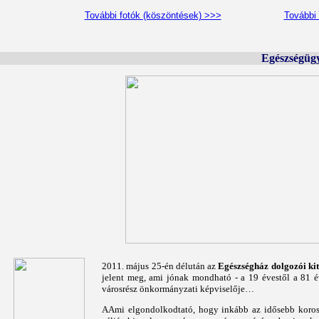
További fotók (köszöntések) >>>
További 
Egészségügy
2011. május 25-én délután az
Egészségház dolgozói kit
jelent meg, ami jónak mondható - a 19 évestől a 81 
városrész önkormányzati képviselője…
AAmi elgondolkodtató, hogy inkább az idősebb korosztá