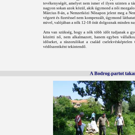
tevékenységét, amelyet nem ismer el ilyen szinten a t
nagyon sokan azok közül, akik úgymond a női mozgalo
Március 8-án, a Nemzetközi Nőnapon jelent meg a Nem
végzett és fizetéssel nem kompenzált, úgymond láthata
mivel, valójában a nők 12-18 órát dolgoznak minden na
Arra van szükség, hogy a nők több időt tudjanak a gye
közötti nő, nem alkalmazott, hanem egyben vállalkoz
időseket, a rászorulókat a család cselekvésképtelen
védőszentként tekintendő.
A Bodrog-partot takar