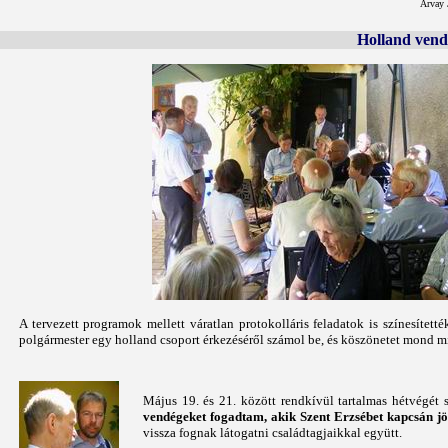
Árvay 
Holland vend
A tervezett programok mellett váratlan protokolláris feladatok is színesítet
polgármester egy holland csoport érkezéséről számol be, és köszönetet mond 
Május 19. és 21. között rendkívül tartalmas hétvégét
vendégeket fogadtam, akik Szent Erzsébet kapcsán jö
vissza fognak látogatni családtagjaikkal együtt.