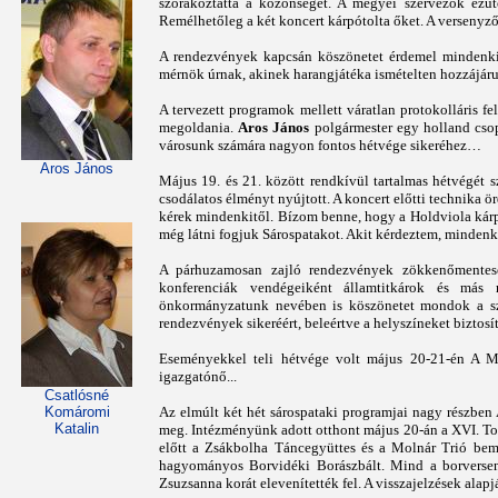
szórakoztatta a közönséget. A megyei szervezők ezút
Remélhetőleg a két koncert kárpótolta őket. A versenyz
A rendezvények kapcsán köszönetet érdemel mindenki,
mérnök úrnak, akinek harangjátéka ismételten hozzájáru
A tervezett programok mellett váratlan protokolláris fe
megoldania.
Aros János
polgármester egy holland csop
városunk számára nagyon fontos hétvége sikeréhez…
Aros János
Május 19. és 21. között rendkívül tartalmas hétvégét 
csodálatos élményt nyújtott. A koncert előtti technika 
kérek mindenkitől. Bízom benne, hogy a Holdviola kárpó
még látni fogjuk Sárospatakot. Akit kérdeztem, mindenki 
A párhuzamosan zajló rendezvények zökkenőmentesen
konferenciák vendégeiként államtitkárok és más 
önkormányzatunk nevében is köszönetet mondok a sz
rendezvények sikeréért, beleértve a helyszíneket biztosí
Eseményekkel teli hétvége volt május 20-21-én A 
igazgatónő...
Csatlósné
Az elmúlt két hét sárospataki programjai nagy részben
Komáromi
Katalin
meg. Intézményünk adott otthont május 20-án a XVI. T
előtt a Zsákbolha Táncegyüttes és a Molnár Trió bem
hagyományos Borvidéki Borászbált. Mind a borverseny
Zsuzsanna korát elevenítették fel. A visszajelzések alapj