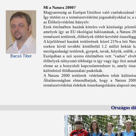
Mi a Natura 2000?
Magyarország az Európai Unióhoz való csatlakozással vá
Így történt ez a természetvédelmi jogszabályokkal is; a 
az Élőhelyvédelmi Irányelv.
Ezek értelmében hazánk köteles volt közösségi jelentős
amelyek így az EU ökológiai hálózatának, a Natura 200
természeti területek, élőhelyek többé-kevésbé összefüggő
A kijelöléssel hazánk területének közel 21%-a lett Nat
ezeken kívül további körülbelül 1.2 millió hektár 
mezőgazdasági területek, gyepek, tavak, folyók, erdők, 
Bacsó Tibor
Európában a szó szoros értelmében vett "vadon" elvétv
élőhelyek túlnyomó többsége is így vagy úgy őrzi anna
eleme az a bonyolult kapcsolatrendszer is, amely össze
különböző földhasználati praktikák.
A Natura 2000 területek védelmében tehát különös
Általánosságban elmondhatjuk, hogy a Natura 2000 h
természetvédelmi érdekek összehangolására alapozó meg
Országos dö