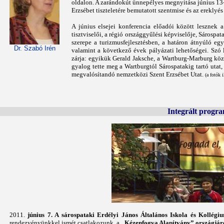
oldalon. A zarándokút ünnepélyes megnyitása június 13-á
Erzsébet tiszteletére bemutatott szentmise és az ereklyé
A június elsejei konferencia előadói között lesznek
tisztviselői, a régió országgyűlési képviselője, Sárospa
szerepe a turizmusfejlesztésben, a határon átnyúló 
Dr. Szabó Irén
valamint a következő évek pályázati lehetőségei. Szó 
zárja: egyikük Gerald Jaksche, a Wartburg-Marburg köz
gyalog tette meg a Wartburgtól Sárospatakig tartó utat,
megvalósítandó nemzetközi Szent Erzsébet Utat.
(a fotók i
Integrált progr
2011.
június 7. A sárospataki Erdélyi János Általános Iskola és Koll
rendezvényünkkel ismét csatlakozunk. a
„Kézenfogva Alapítvány” országjáró