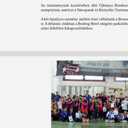
Az intézményünk kezelésében álló Újbástya Rendezvé
szimpózium, amelyet a Sárospatak és Környéke Turizmusáé
A két fajsúlyos esemény mellett részt vállaltunk a Bor
is. A délutáni órákban a Bodrog Hotel mögötti parkolóban
utáni felhőtlen kikapcsolódáshoz.