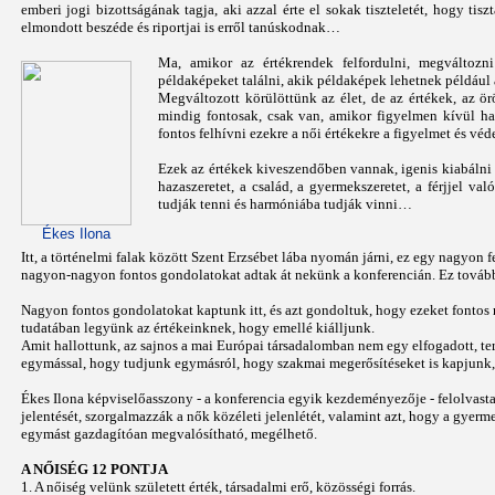
emberi jogi bizottságának tagja, aki azzal érte el sokak tiszteletét, hogy tis
elmondott beszéde és riportjai is erről tanúskodnak…
Ma, amikor az értékrendek felfordulni, megváltozn
példaképeket találni, akik példaképek lehetnek például 
Megváltozott körülöttünk az élet, de az értékek, az ö
mindig fontosak, csak van, amikor figyelmen kívül h
fontos felhívni ezekre a női értékekre a figyelmet és véd
Ezek az értékek kiveszendőben vannak, igenis kiabálni k
hazaszeretet, a család, a gyermekszeretet, a férjjel 
tudják tenni és harmóniába tudják vinni…
Ékes Ilona
Itt, a történelmi falak között Szent Erzsébet lába nyomán járni, ez egy nagyon
nagyon-nagyon fontos gondolatokat adtak át nekünk a konferencián. Ez tovább
Nagyon fontos gondolatokat kaptunk itt, és azt gondoltuk, hogy ezeket fontos 
tudatában legyünk az értékeinknek, hogy emellé kiálljunk.
Amit hallottunk, az sajnos a mai Európai társadalomban nem egy elfogadott, te
egymással, hogy tudjunk egymásról, hogy szakmai megerősítéseket is kapjunk,
Ékes Ilona képviselőasszony - a konferencia egyik kezdeményezője - felolvast
jelentését, szorgalmazzák a nők közéleti jelenlétét, valamint azt, hogy a gyerm
egymást gazdagítóan megvalósítható, megélhető.
A NŐISÉG 12 PONTJA
1. A nőiség velünk született érték, társadalmi erő, közösségi forrás.