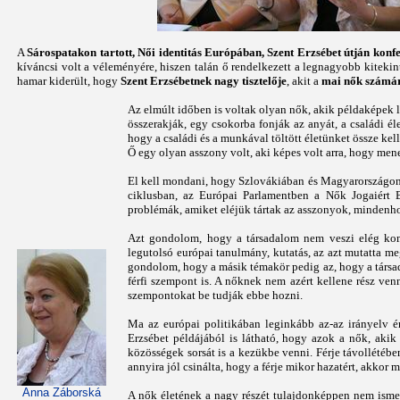
A
Sárospatakon tartott, Női identitás Európában, Szent Erzsébet útján kon
kíváncsi volt a véleményére, hiszen talán ő rendelkezett a legnagyobb kitekin
hamar kiderült, hogy
Szent Erzsébetnek nagy tisztelője
, akit a
mai nők számára
Az elmúlt időben is voltak olyan nők, akik példaképek 
összerakják, egy csokorba fonják az anyát, a családi él
hogy a családi és a munkával töltött életünket össze kel
Ő egy olyan asszony volt, aki képes volt arra, hogy mened
El kell mondani, hogy Szlovákiában és Magyarországon 
ciklusban, az Európai Parlamentben a Nők Jogaiért B
problémák, amiket eléjük tártak az asszonyok, mindenh
Azt gondolom, hogy a társadalom nem veszi elég komo
legutolsó európai tanulmány, kutatás, az azt mutatta m
gondolom, hogy a másik témakör pedig az, hogy a társa
férfi szempont is. A nőknek nem azért kellene rész ven
szempontokat be tudják ebbe hozni.
Ma az európai politikában leginkább az-az irányelv 
Erzsébet példájából is látható, hogy azok a nők, aki
közösségek sorsát is a kezükbe venni. Férje távollétében
annyira jól csinálta, hogy a férje mikor hazatért, akkor
Anna Záborská
A nők életének a nagy részét tulajdonképpen nem ismer