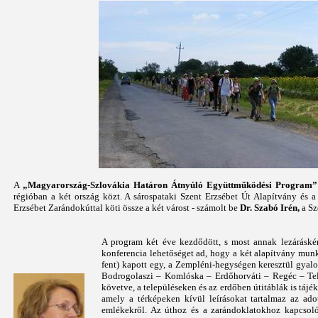
A
„Magyarország-Szlovákia Határon Átnyúló Együttműködési Program”
régióban a két ország közt. A sárospataki Szent Erzsébet Út Alapítvány és 
Erzsébet Zarándokúttal köti össze a két várost - számolt be
Dr. Szabó Irén,
a
Sz
A program két éve kezdődött, s most annak lezáráskén
konferencia lehetőséget ad, hogy a két alapítvány munk
fent) kapott egy, a Zempléni-hegységen keresztül gyalo
Bodrogolaszi – Komlóska – Erdőhorváti – Regéc – Tel
követve, a településeken és az erdőben útitáblák is tájé
amely a térképeken kívül leírásokat tartalmaz az adot
emlékekről. Az úthoz és a zarándoklatokhoz kapcsol