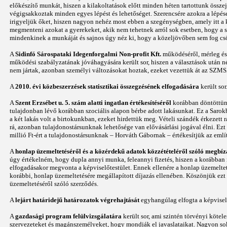
előkészítő munkát, hiszen a kilakoltatások előtt minden héten tartottunk össze
végigsakkoztak minden egyes lépést és lehetőséget. Szerencsére azokra a lépése
irigyeljük őket, hiszen nagyon nehéz most ebben a szegénységben, amely itt a 
megmenteni azokat a gyerekeket, akik nem tehetnek arról sok esetben, hogy a 
mindenkinek a munkáját és sajnos úgy néz ki, hogy a közeljövőben sem fog c
A
Sidinfó Sárospataki Idegenforgalmi Non-profit Kft.
működéséről, mérleg és 
működési szabályzatának jóváhagyására került sor, hiszen a választások után n
nem jártak, azonban személyi változásokat hoztak, ezeket vezettük át az SZMS
A
2010. évi közbeszerzések statisztikai összegzésének elfogadására
került so
A
Szent Erzsébet u. 5. szám alatti ingatlan értékesítéséről
korábban döntöttünk
tulajdonban lévő korábban szociális alapon bérbe adott lakásunkat. Ez a Sarokb
a két lakás volt a birtokunkban, ezeket hirdettük meg. Vételi szándék érkezett r
rá, azonban tulajdonostársunknak lehetősége van elővásárlási jogával élni. Ezt 
millió Ft-ért a tulajdonostársunknak – Horváth Gábornak – értékesítjük az emlí
A
honlap üzemeltetéséről és a közérdekű adatok közzétételéről szóló megbíz
úgy értékelném, hogy dupla annyi munka, feleannyi fizetés, hiszen a korábban 
elfogadásakor megvonta a képviselőtestület. Ennek ellenére a honlap üzemeltet
korábbi, honlap üzemeltetésére megállapított díjazás ellenében. Köszönjük ezt 
üzemeltetéséről szóló szerződés.
A
lejárt határidejű határozatok végrehajtását
egyhangúlag elfogta a képviselő
A
gazdasági program felülvizsgálatára
került sor, ami szintén törvényi kötel
szervezeteket és magánszemélyeket, hogy mondják el javaslataikat. Nagyon sok é