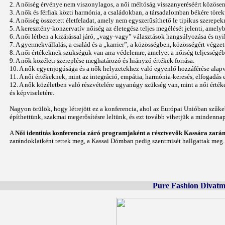
2. A nőiség érvénye nem viszonylagos, a női méltóság visszanyeréséért közösen,
3. A nők és férfiak közti harmónia, a családokban, a társadalomban békére törek
4. A nőiség összetett életfeladat, amely nem egyszerűsíthető le tipikus szerepekre
5. A keresztény-konzervatív nőiség az életegész teljes megélését jelenti, amel
6. A női létben a kizárással járó, „vagy-vagy” választások hangsúlyozása és nyi
7. A gyermekvállalás, a család és a „karrier”, a közösségben, közösségért vég
8. A női értékeknek szükségük van arra védelemre, amelyet a nőiség teljesség
9. A nők közéleti szereplése meghatározó és hiányzó értékek forrása.
10. A nők egyenjogúsága és a nők helyzetekhez való egyenlő hozzáférése alapv
11. A női értékeknek, mint az integráció, empátia, harmónia-keresés, elfogadás 
12. A nők közéletben való részvételére ugyanúgy szükség van, mint a női érték
és képviseletére.
Nagyon örülök, hogy létrejött ez a konferencia, ahol az Európai Unióban szűk
építhettünk, szakmai megerősítésre leltünk, és ezt tovább vihetjük a mindenn
A
Női identitás konferencia záró programjaként a résztvevők Kassára zará
zarándoklatként tettek meg, a Kassai Dómban pedig szentmisét hallgattak meg.
Pure Fashion Divatmi